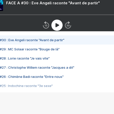
FACE A #30 : Eve Angeli raconte "Avant de partir"
#30 : Eve Angeli raconte "Avant de partir"
#29 : MC Solaar raconte "Bouge de là"
28 : Lorie raconte "Je vais vite"
#27 : Christophe Willem raconte "Jacques a dit"
#26 : Chimène Badi raconte "Entre nous"
#25 : Indochine raconte "3e sexe"
#24 : Zaho raconte "C'est chelou"
#23 : Patrick Bruel raconte "Au café des délices"
#22 : Kyo raconte "Le chemin"