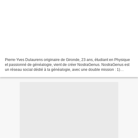
Pierre-Yves Dulaurens originaire de Gironde, 23 ans, étudiant en Physique
et passionné de généalogie, vient de créer NostraGenus. NostraGenus est
un réseau social dédié à la généalogie, avec une double mission : 1)
constituer une base de données collaborative...