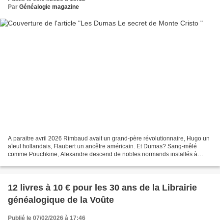
Par
Généalogie magazine
A paraitre avril 2026 Rimbaud avait un grand-père révolutionnaire, Hugo un
aïeul hollandais, Flaubert un ancêtre américain. Et Dumas? Sang-mêlé
comme Pouchkine, Alexandre descend de nobles normands installés à
Saint-Domingue au XVIII siècle et d'une esclave...
12 livres à 10 € pour les 30 ans de la Librairie
généalogique de la Voûte
Publié le 07/02/2026 à 17:46