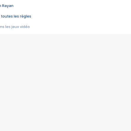
im Rayan
 toutes les règles
s les jeux vidéo
us choquant de Rockstar ? - Le scandale BULLY
e plus moche de Steam
du RÊVE tourne au CAUCHEMAR
pendant 8 heures
it… à tort
umiliés par un jeu vidéo
ire - Final Fantasy 8
ti un empire - Age of Empires
story DOFUS