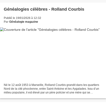
Généalogies célèbres - Rolland Courbis
Publié le 19/01/2026 à 12:32
Par
Généalogie magazine
Né le 12 août 1953 à Marseille, Rolland Courbis grandit dans les quartiers
Nord de la cité phocéenne, entre Saint-Antoine et les Aygalades. Issu d’un
milieu populaire, il est élevé par un père policier et une mère qui se
consacre à sa famille. Rapidement,...