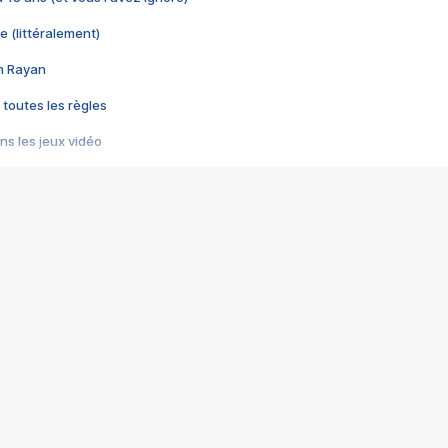
e (littéralement)
im Rayan
 toutes les règles
s les jeux vidéo
us choquant de Rockstar ? - Le scandale BULLY
e plus moche de Steam
du RÊVE tourne au CAUCHEMAR
pendant 8 heures
it… à tort
umiliés par un jeu vidéo
ire - Final Fantasy 8
ti un empire - Age of Empires