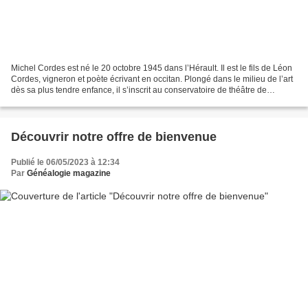
Michel Cordes est né le 20 octobre 1945 dans l’Hérault. Il est le fils de Léon
Cordes, vigneron et poète écrivant en occitan. Plongé dans le milieu de l’art
dès sa plus tendre enfance, il s’inscrit au conservatoire de théâtre de
Montpellier et intègre...
Découvrir notre offre de bienvenue
Publié le 06/05/2023 à 12:34
Par
Généalogie magazine