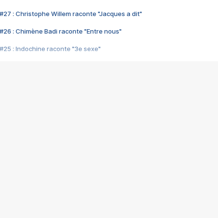
#27 : Christophe Willem raconte "Jacques a dit"
#26 : Chimène Badi raconte "Entre nous"
#25 : Indochine raconte "3e sexe"
#24 : Zaho raconte "C'est chelou"
#23 : Patrick Bruel raconte "Au café des délices"
#22 : Kyo raconte "Le chemin"
#21 : Nolwenn Leroy raconte "Cassé"
#20 : Patrick Hernandez raconte "Born to be alive"
#19 : Lorie raconte "Près de moi"
#18 : Michael Jones raconte "A nos actes manqués" (avec Jean-Jacque
#17 : Khaled raconte "Aïcha"
#16 : Corneille raconte "Parce qu'on vient de loin"