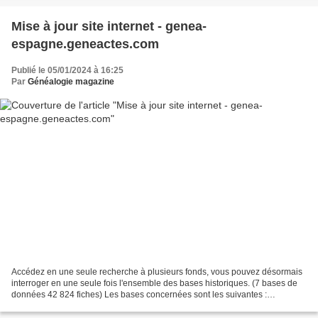
Mise à jour site internet - genea-
espagne.geneactes.com
Publié le 05/01/2024 à 16:25
Par
Généalogie magazine
Accédez en une seule recherche à plusieurs fonds, vous pouvez désormais
interroger en une seule fois l'ensemble des bases historiques. (7 bases de
données 42 824 fiches) Les bases concernées sont les suivantes :
Naissance (2113 fiches) Décès (1243 fiches)...