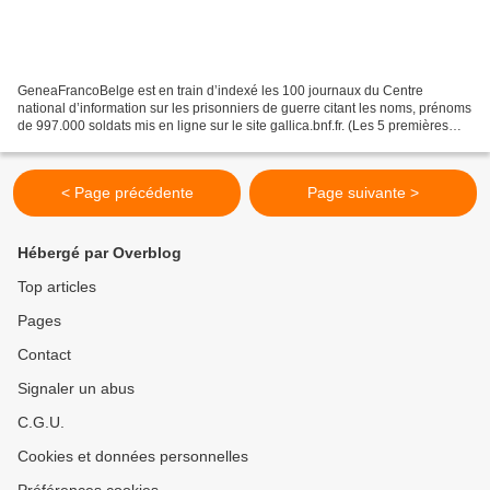
GeneaFrancoBelge est en train d’indexé les 100 journaux du Centre
national d’information sur les prisonniers de guerre citant les noms, prénoms
de 997.000 soldats mis en ligne sur le site gallica.bnf.fr. (Les 5 premières
listes et les listes N° 26 et...
< Page précédente
Page suivante >
Hébergé par Overblog
Top articles
Pages
Contact
Signaler un abus
C.G.U.
Cookies et données personnelles