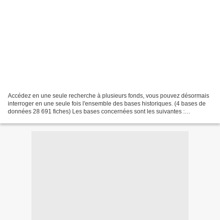
Accédez en une seule recherche à plusieurs fonds, vous pouvez désormais
interroger en une seule fois l'ensemble des bases historiques. (4 bases de
données 28 691 fiches) Les bases concernées sont les suivantes :
L'annuaire de Cracovie en 1907 (22759 fiches)...