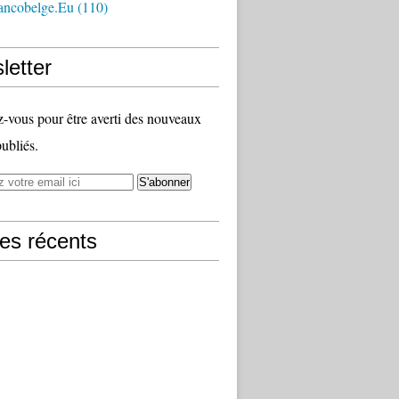
ancobelge.eu
(110)
letter
vous pour être averti des nouveaux
publiés.
les récents