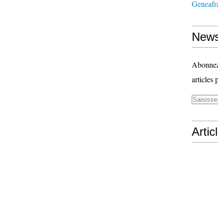
Geneafr
News
Abonnez-
articles 
Artic