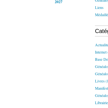
Généalog
2027
Liens
Médaill
Caté
Actualit
Internet
Base De
Généalo
Généalo
Livres
(
Manifest
Généalo
Librairi