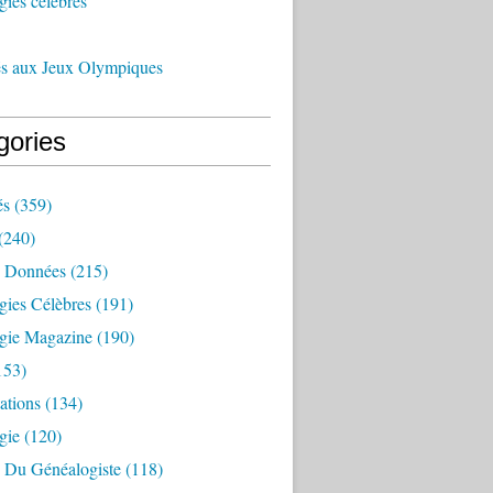
ies célèbres
és aux Jeux Olympiques
gories
és
(359)
(240)
 Données
(215)
gies Célèbres
(191)
gie Magazine
(190)
153)
ations
(134)
gie
(120)
e Du Généalogiste
(118)