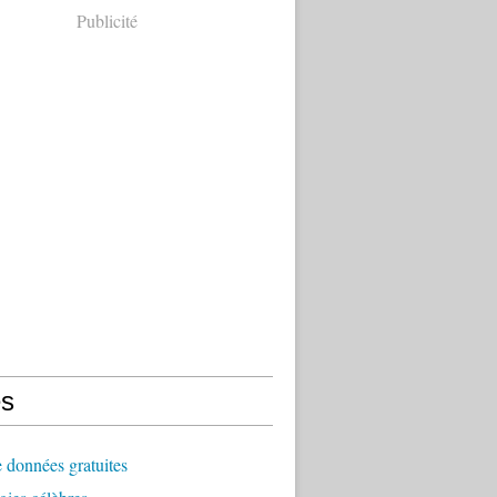
Publicité
s
 données gratuites