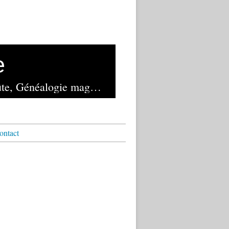
e
Lancé en novembre 1982 et exploité depuis 2023 par la librairie de la Voûte, Généalogie magazine reste le seul mensuel français de généalogie
ontact