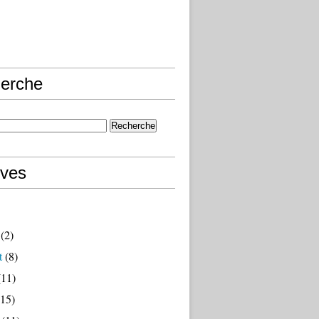
erche
ives
(2)
t
(8)
11)
15)