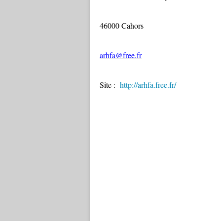
46000 Cahors
arhfa@free.fr
Site :
http://arhfa.free.fr/