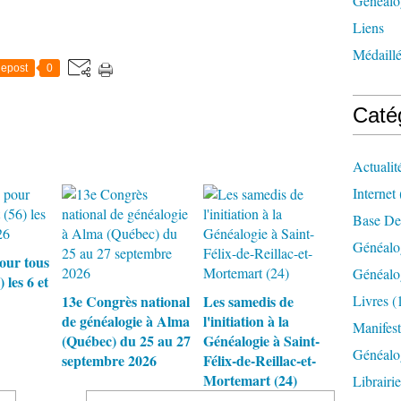
Généalog
Liens
Médaill
epost
0
Caté
Actualit
Internet
Base De
Généalo
our tous
Généalo
 les 6 et
13e Congrès national
Les samedis de
Livres
(
de généalogie à Alma
l'initiation à la
Manifest
(Québec) du 25 au 27
Généalogie à Saint-
Généalo
septembre 2026
Félix-de-Reillac-et-
Mortemart (24)
Librairi