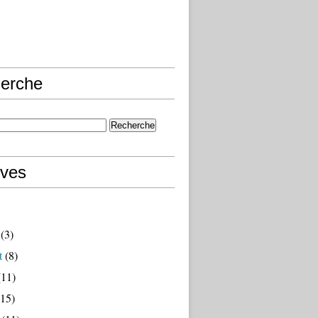
erche
ives
(3)
t
(8)
11)
15)