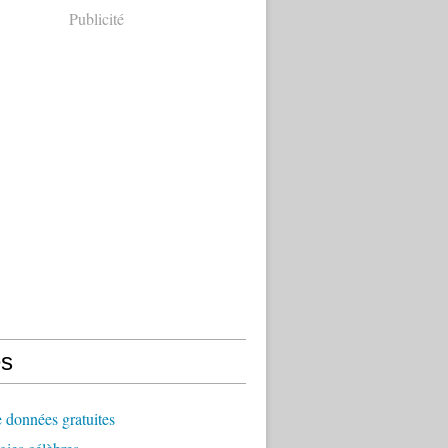
Publicité
s
 données gratuites