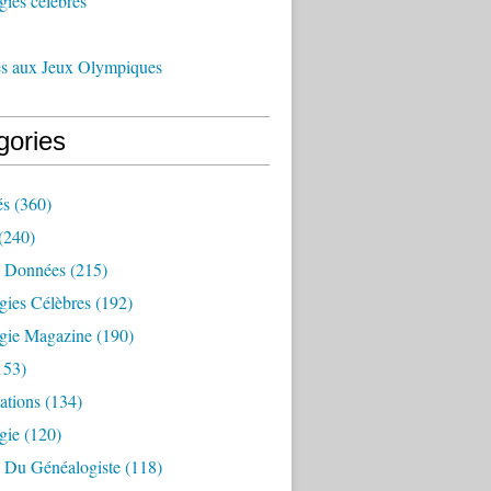
ies célèbres
és aux Jeux Olympiques
gories
és
(360)
(240)
 Données
(215)
gies Célèbres
(192)
gie Magazine
(190)
153)
ations
(134)
gie
(120)
e Du Généalogiste
(118)