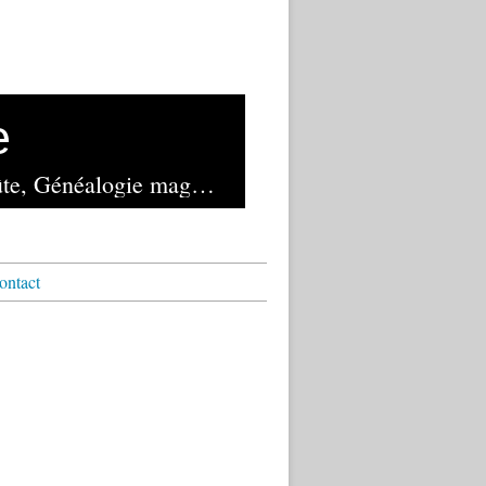
e
Lancé en novembre 1982 et exploité depuis 2023 par la librairie de la Voûte, Généalogie magazine reste le seul mensuel français de généalogie
ontact