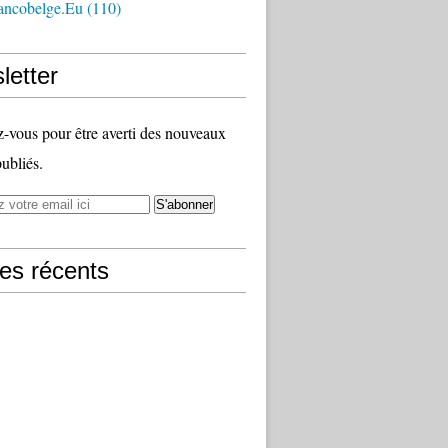
ancobelge.eu
(110)
letter
vous pour être averti des nouveaux
publiés.
les récents