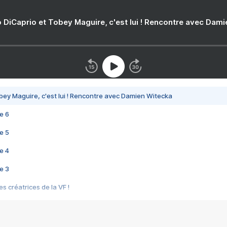
 DiCaprio et Tobey Maguire, c'est lui ! Rencontre avec Dam
bey Maguire, c'est lui ! Rencontre avec Damien Witecka
e 6
e 5
e 4
e 3
s créatrices de la VF !
e 2
e 1