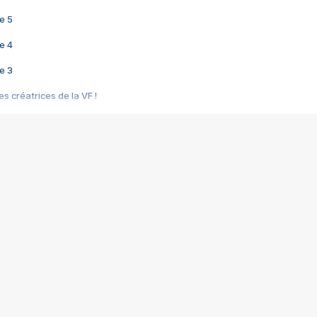
e 5
e 4
e 3
s créatrices de la VF !
e 2
e 1
e Mektoub My Love arrive enfin ! Rencontre avec Shaïn Boumedine et Sal
i : après Toni en famille
elle réalise le bouleversant Dites lui que je l'aime
ais ! Rencontre autour de Vie privée de Rebecca Zlotowski
 de Marguerite, Grave... Rencontre avec Ella Rumpf
 Les Rêveurs, un film intime sur la santé mentale