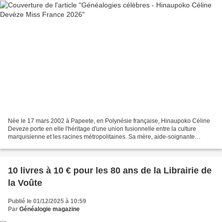
Née le 17 mars 2002 à Papeete, en Polynésie française, Hinaupoko Céline
Deveze porte en elle l'héritage d'une union fusionnelle entre la culture
marquisienne et les racines métropolitaines. Sa mère, aide-soignante
originaire de l'île d'Ua Pou dans l'archipel...
10 livres à 10 € pour les 80 ans de la Librairie de
la Voûte
Publié le 01/12/2025 à 10:59
Par
Généalogie magazine