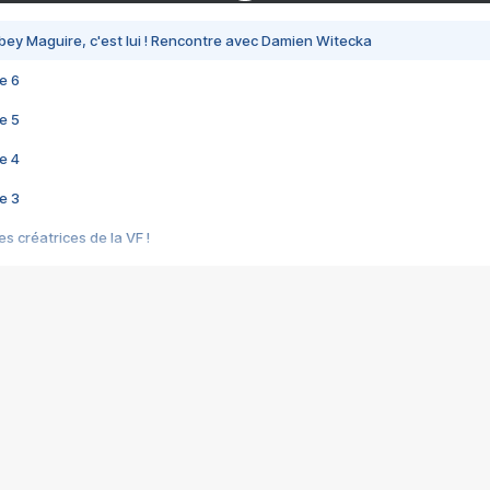
bey Maguire, c'est lui ! Rencontre avec Damien Witecka
e 6
e 5
e 4
e 3
s créatrices de la VF !
e 2
e 1
e Mektoub My Love arrive enfin ! Rencontre avec Shaïn Boumedine et Sal
i : après Toni en famille
elle réalise le bouleversant Dites lui que je l'aime
ais ! Rencontre autour de Vie privée de Rebecca Zlotowski