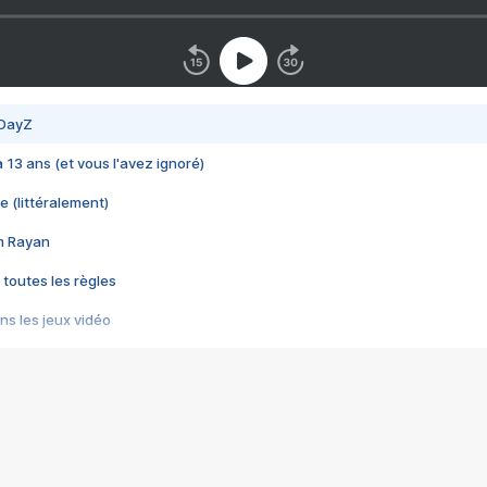
 DayZ
 a 13 ans (et vous l'avez ignoré)
e (littéralement)
im Rayan
 toutes les règles
s les jeux vidéo
us choquant de Rockstar ? - Le scandale BULLY
e plus moche de Steam
du RÊVE tourne au CAUCHEMAR
pendant 8 heures