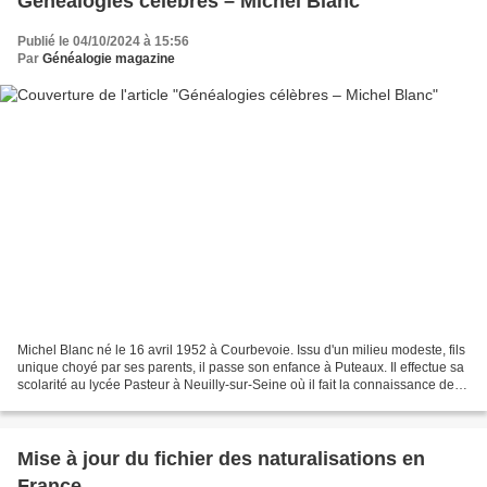
Généalogies célèbres – Michel Blanc
Publié le 04/10/2024 à 15:56
Par
Généalogie magazine
Michel Blanc né le 16 avril 1952 à Courbevoie. Issu d'un milieu modeste, fils
unique choyé par ses parents, il passe son enfance à Puteaux. Il effectue sa
scolarité au lycée Pasteur à Neuilly-sur-Seine où il fait la connaissance de
Christian Clavier,...
Mise à jour du fichier des naturalisations en
France