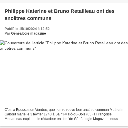
Philippe Katerine et Bruno Retailleau ont des
ancêtres communs
Publié le 15/10/2024 à 12:52
Par
Généalogie magazine
C'est à Epesses en Vendée, que l’on retrouve leur ancêtre commun Mathurin
Gaborit marié le 3 février 1748 à Saint-Malô-du-Bois (85) à Françoise
Menanteau explique le rédacteur en chef de Généalogie Magazine, nous
sommes tous un peu cousins, mais c'est...