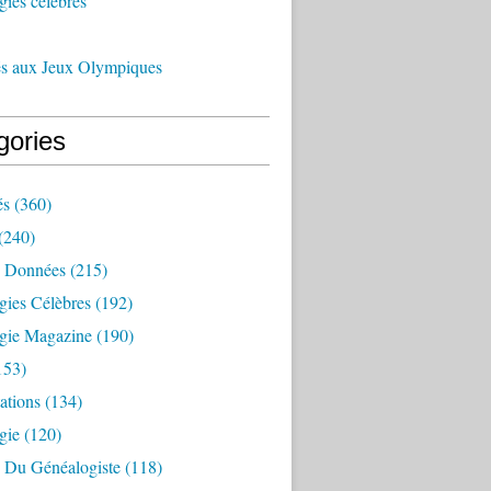
ies célèbres
és aux Jeux Olympiques
gories
és
(360)
(240)
 Données
(215)
gies Célèbres
(192)
gie Magazine
(190)
153)
ations
(134)
gie
(120)
e Du Généalogiste
(118)