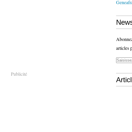
Geneafr
News
Abonnez-
articles 
Publicité
Artic