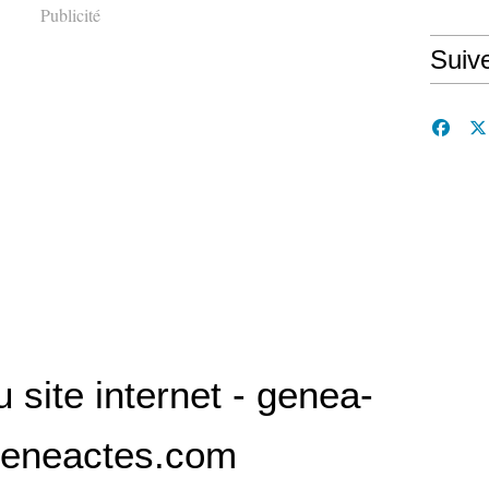
Publicité
Suiv
site internet - genea-
geneactes.com