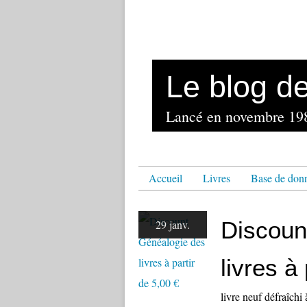
Le blog d
Accueil
Livres
Base de don
Discoun
29 janv.
livres à
livre neuf défraîchi