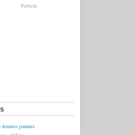
Publicité
s
 données gratuites