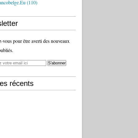
ancobelge.eu
(110)
letter
vous pour être averti des nouveaux
publiés.
les récents