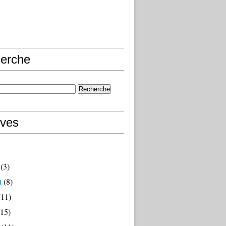
erche
ives
(3)
t
(8)
11)
15)