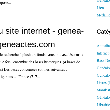
Généalog
opose...
Liens
Médaill
site internet - genea-
Caté
.geneactes.com
Actualit
Internet
e recherche à plusieurs fonds, vous pouvez désormais
Base De
ule fois l'ensemble des bases historiques. (4 bases de
Généalo
s) Les bases concernées sont les suivantes :
Généalo
lgériens en France (717...
Livres
(
Manifest
Généalo
Librairi