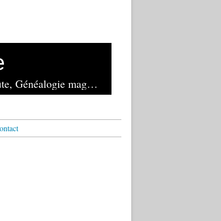
e
Lancé en novembre 1982 et exploité depuis 2023 par la librairie de la Voûte, Généalogie magazine reste le seul mensuel français de généalogie
ontact