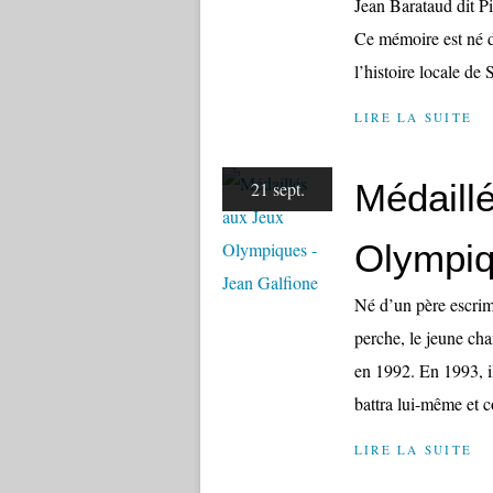
Jean Barataud dit
Ce mémoire est né d
l’histoire locale de 
LIRE LA SUITE
Médaill
21 sept.
Olympiq
Né d’un père escrim
perche, le jeune ch
en 1992. En 1993, il
battra lui-même et c
LIRE LA SUITE