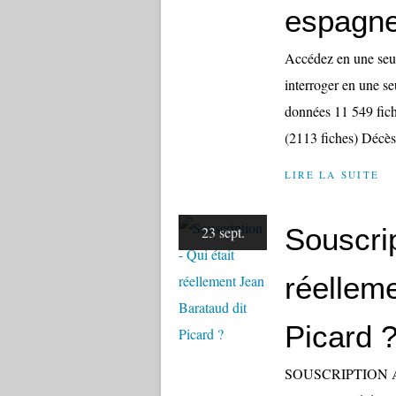
espagne
Accédez en une seul
interroger en une se
données 11 549 fich
(2113 fiches) Décès 
LIRE LA SUITE
Souscrip
23 sept.
réellem
Picard 
SOUSCRIPTION A ret