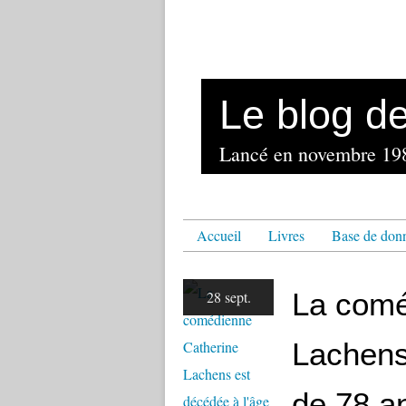
Le blog d
Accueil
Livres
Base de don
La comé
28 sept.
Lachens
de 78 a