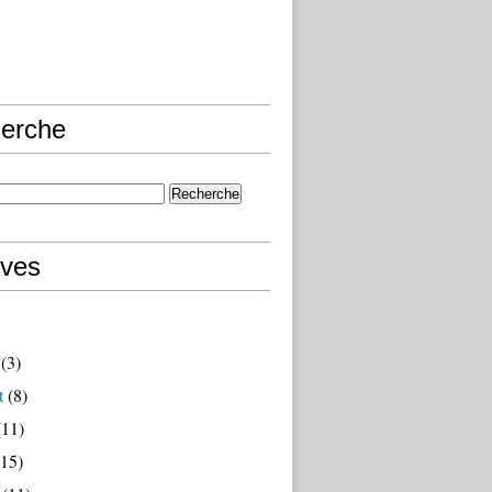
erche
ives
(3)
t
(8)
11)
15)