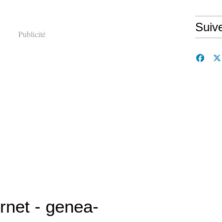
Suiv
Publicité
ernet - genea-