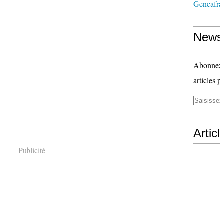
Geneafr
News
Abonnez-
articles 
Artic
Publicité