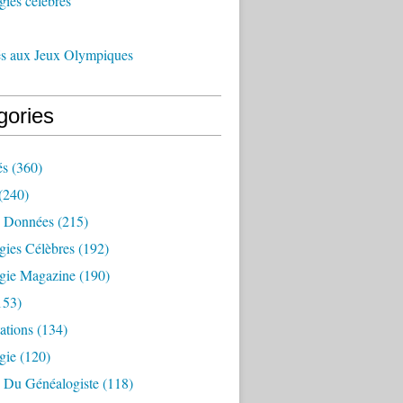
ies célèbres
és aux Jeux Olympiques
gories
és
(360)
(240)
 Données
(215)
gies Célèbres
(192)
gie Magazine
(190)
153)
ations
(134)
gie
(120)
e Du Généalogiste
(118)