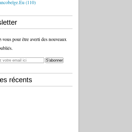
ancobelge.eu
(110)
letter
vous pour être averti des nouveaux
publiés.
les récents