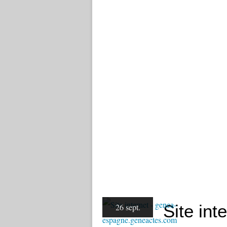
Site int
26 sept.