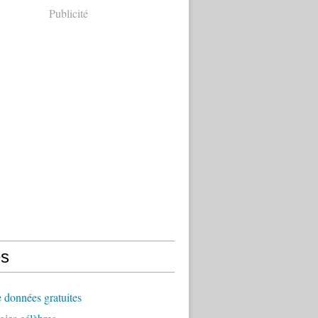
Publicité
s
 données gratuites