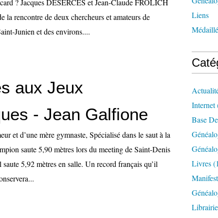
Généalog
 Picard ? Jacques DESERCES et Jean-Claude FRÖLICH
Liens
e la rencontre de deux chercheurs et amateurs de
Médaill
Saint-Junien et des environs....
Caté
és aux Jeux
Actualit
Internet
ues - Jean Galfione
Base De
Généalo
eur et d’une mère gymnaste, Spécialisé dans le saut à la
Généalo
ampion saute 5,90 mètres lors du meeting de Saint-Denis
Livres
(
 saute 5,92 mètres en salle. Un record français qu’il
Manifest
onservera...
Généalo
Librairi