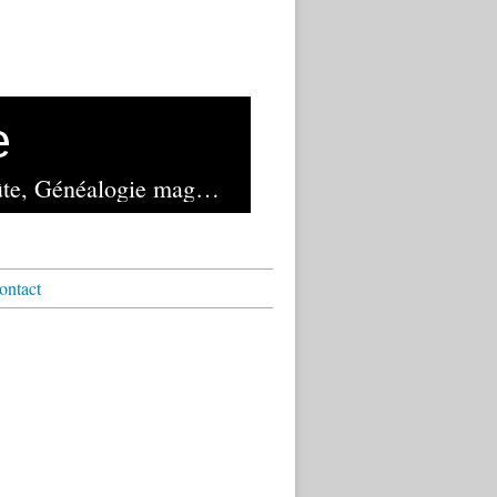
e
Lancé en novembre 1982 et exploité depuis 2023 par la librairie de la Voûte, Généalogie magazine reste le seul mensuel français de généalogie
ontact