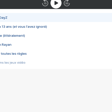
 DayZ
 a 13 ans (et vous l'avez ignoré)
e (littéralement)
im Rayan
 toutes les règles
s les jeux vidéo
us choquant de Rockstar ? - Le scandale BULLY
e plus moche de Steam
du RÊVE tourne au CAUCHEMAR
pendant 8 heures
it… à tort