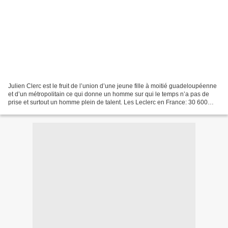
Julien Clerc est le fruit de l’union d’une jeune fille à moitié guadeloupéenne
et d’un métropolitain ce qui donne un homme sur qui le temps n’a pas de
prise et surtout un homme plein de talent. Les Leclerc en France: 30 600
personnes portent le nom Leclerc...