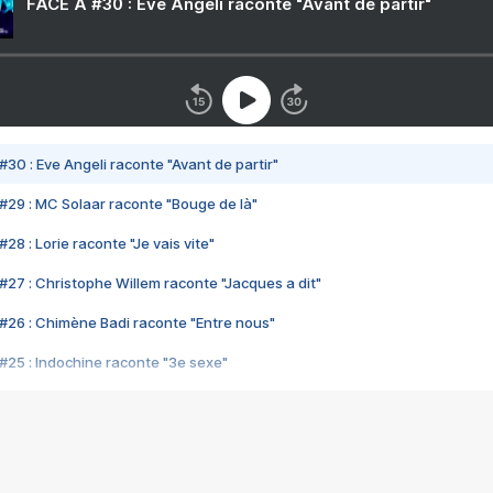
FACE A #30 : Eve Angeli raconte "Avant de partir"
#30 : Eve Angeli raconte "Avant de partir"
#29 : MC Solaar raconte "Bouge de là"
28 : Lorie raconte "Je vais vite"
#27 : Christophe Willem raconte "Jacques a dit"
#26 : Chimène Badi raconte "Entre nous"
#25 : Indochine raconte "3e sexe"
#24 : Zaho raconte "C'est chelou"
#23 : Patrick Bruel raconte "Au café des délices"
#22 : Kyo raconte "Le chemin"