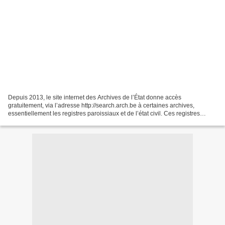
Depuis 2013, le site internet des Archives de l’État donne accès
gratuitement, via l’adresse http://search.arch.be à certaines archives,
essentiellement les registres paroissiaux et de l’état civil. Ces registres
contiennent des millions d'actes de naissance,...