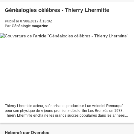
Généalogies célèbres - Thierry Lhermitte
Publié le 07/08/2017 à 18:02
Par
Généalogie magazine
Thierry Lhermitte acteur, scénariste et producteur Luc Antonini Remarqué
pour son physique de « jeune premier » dès le film Les Bronzés en 1978,
Thierry Lhermitte enchaîne les grands succès populaires dans les années
1980 : Les Ripoux avec Philippe Noiret,...
Hébergé par Overblog