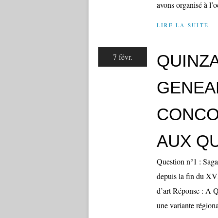
avons organisé à l’o
LIRE LA SUITE
QUINZA
7 févr.
GENEAL
CONCO
AUX Q
Question n°1 : Sagas
depuis la fin du XVI
d’art Réponse : A Q
une variante régiona