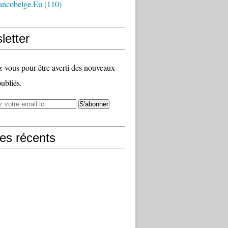
ancobelge.eu
(110)
letter
vous pour être averti des nouveaux
publiés.
les récents