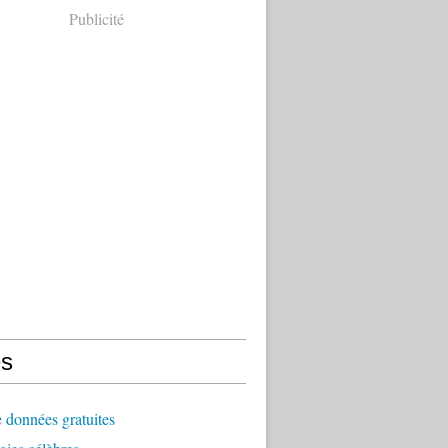
Publicité
s
 données gratuites