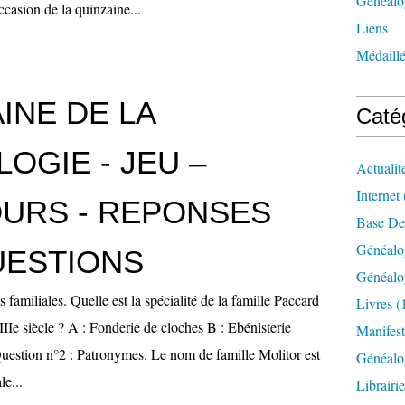
Généalog
ccasion de la quinzaine...
Liens
Médaill
INE DE LA
Caté
OGIE - JEU –
Actualit
Internet
URS - REPONSES
Base De
Généalo
UESTIONS
Généalo
 familiales. Quelle est la spécialité de la famille Paccard
Livres
(
IIe siècle ? A : Fonderie de cloches B : Ebénisterie
Manifest
uestion n°2 : Patronymes. Le nom de famille Molitor est
Généalo
le...
Librairi