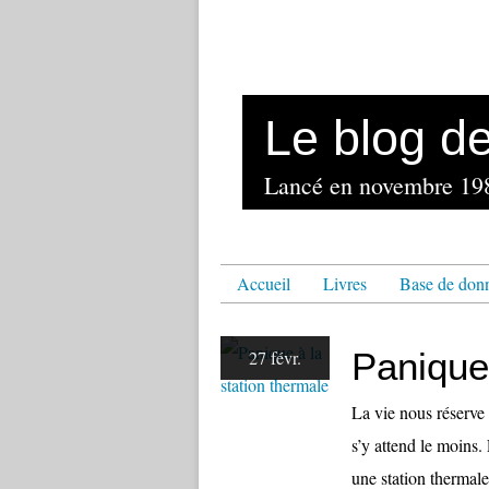
Le blog d
Accueil
Livres
Base de don
Panique 
27 févr.
La vie nous réserve 
s’y attend le moins. 
une station thermal