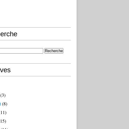
erche
ives
(3)
t
(8)
11)
15)