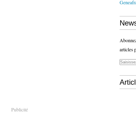
Geneafr
News
Abonnez-
articles 
Artic
Publicité