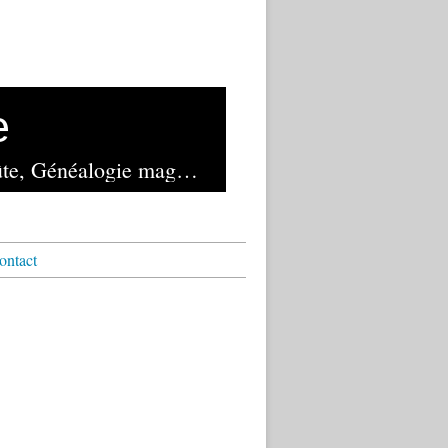
e
Lancé en novembre 1982 et exploité depuis 2023 par la librairie de la Voûte, Généalogie magazine reste le seul mensuel français de généalogie
ontact