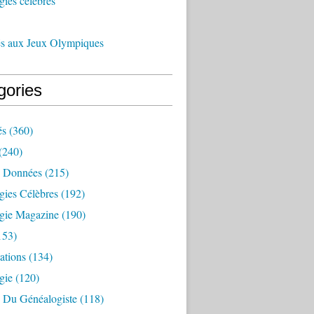
ies célèbres
és aux Jeux Olympiques
gories
és
(360)
(240)
 Données
(215)
gies Célèbres
(192)
gie Magazine
(190)
153)
ations
(134)
gie
(120)
e Du Généalogiste
(118)