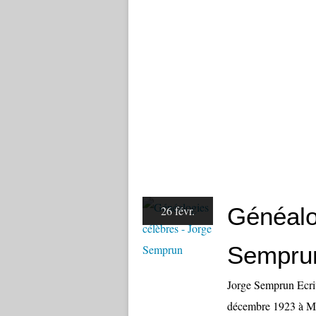
Généalo
26 févr.
Sempru
Jorge Semprun Ecri
décembre 1923 à Mad