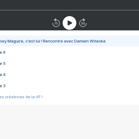
bey Maguire, c'est lui ! Rencontre avec Damien Witecka
e 6
e 5
e 4
e 3
s créatrices de la VF !
e 2
e 1
e Mektoub My Love arrive enfin ! Rencontre avec Shaïn Boumedine et Sal