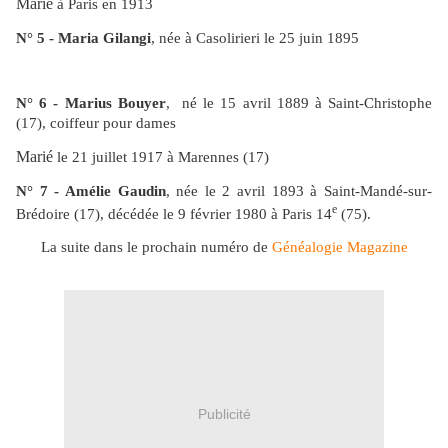
Marié
à Paris en 1913
N° 5
-
Maria Gilangi
,
né
e à Casolirieri le 25 juin 1895
N° 6
-
Marius Bouyer
,
né le 15 avril 1889
à
Saint-Christophe
(17), c
oiffeur pour dames
Marié
le 21 juillet 1917
à
Marennes
(17)
N° 7
-
Amélie Gaudin
,
n
ée le 2 avril 1893 à
Saint-Mandé-sur-
e
Brédoire
(17), d
écédée le 9 février 1980
à
Paris
14
(75).
La suite dans le prochain numéro de
Généalogie Magazine
Publicité