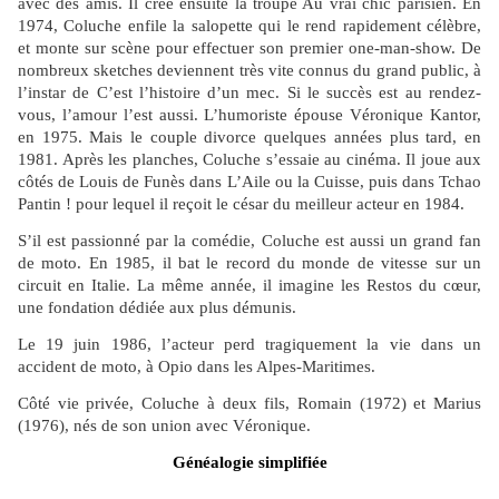
avec des amis. Il crée ensuite la troupe Au vrai chic parisien. En
1974, Coluche enfile la salopette qui le rend rapidement célèbre,
et monte sur scène pour effectuer son premier one-man-show. De
nombreux sketches deviennent très vite connus du grand public, à
l’instar de C’est l’histoire d’un mec. Si le succès est au rendez-
vous, l’amour l’est aussi. L’humoriste épouse Véronique Kantor,
en 1975. Mais le couple divorce quelques années plus tard, en
1981. Après les planches, Coluche s’essaie au cinéma. Il joue aux
côtés de Louis de Funès dans L’Aile ou la Cuisse, puis dans Tchao
Pantin ! pour lequel il reçoit le césar du meilleur acteur en 1984.
S’il est passionné par la comédie, Coluche est aussi un grand fan
de moto. En 1985, il bat le record du monde de vitesse sur un
circuit en Italie. La même année, il imagine les Restos du cœur,
une fondation dédiée aux plus démunis.
Le 19 juin 1986, l’acteur perd tragiquement la vie dans un
accident de moto, à Opio dans les Alpes-Maritimes.
Côté vie privée, Coluche à deux fils, Romain (1972) et Marius
(1976), nés de son union avec Véronique.
Généalogie simplifiée