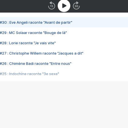
#30 : Eve Angeli raconte "Avant de partir"
#29 : MC Solaar raconte "Bouge de là"
28 : Lorie raconte "Je vais vite"
#27 : Christophe Willem raconte "Jacques a dit"
#26 : Chimène Badi raconte "Entre nous"
#25 : Indochine raconte "3e sexe"
#24 : Zaho raconte "C'est chelou"
#23 : Patrick Bruel raconte "Au café des délices"
#22 : Kyo raconte "Le chemin"
#21 : Nolwenn Leroy raconte "Cassé"
#20 : Patrick Hernandez raconte "Born to be alive"