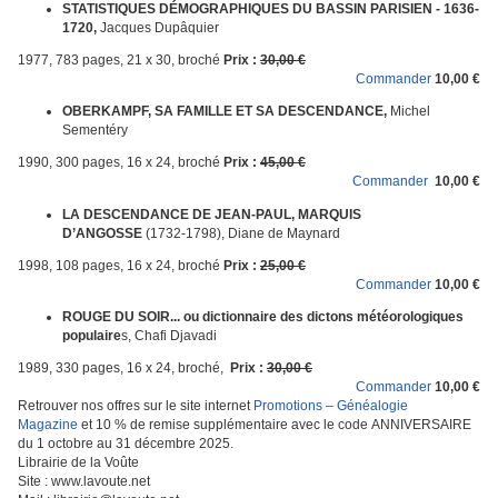
STATISTIQUES DÉMOGRAPHIQUES DU BASSIN PARISIEN - 1636-
1720,
Jacques Dupâquier
1977, 783 pages, 21 x 30, broché
Prix :
30,00 €
Commander
10,00 €
OBERKAMPF, SA FAMILLE ET SA DESCENDANCE,
Michel
Sementéry
1990, 300 pages, 16 x 24, broché
Prix :
45,00 €
Commander
10,00 €
LA DESCENDANCE DE JEAN-PAUL, MARQUIS
D’ANGOSSE
(1732-1798), Diane de Maynard
1998, 108 pages, 16 x 24, broché
Prix :
25,00 €
Commander
10,00 €
ROUGE DU SOIR... ou dictionnaire des dictons météorologiques
populaire
s, Chafi Djavadi
1989, 330 pages, 16 x 24, broché,
Prix :
30,00 €
Commander
10,00 €
Retrouver nos offres sur le site internet
Promotions – Généalogie
Magazine
et 10 % de remise supplémentaire avec le code ANNIVERSAIRE
du 1 octobre au 31 décembre 2025.
Librairie de la Voûte
Site : www.lavoute.net