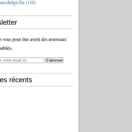
ancobelge.eu
(110)
letter
vous pour être averti des nouveaux
publiés.
les récents