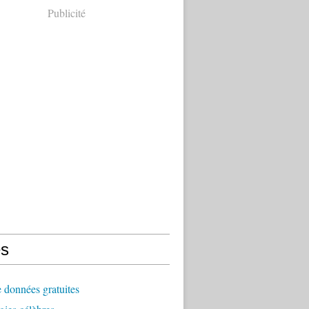
Publicité
s
 données gratuites