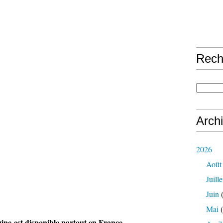
Rech
Arch
2026
Août
Juille
Juin
(
Mai
(
ne est disponible partout en France.