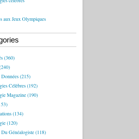
ies célèbres
és aux Jeux Olympiques
gories
és
(360)
(240)
 Données
(215)
gies Célèbres
(192)
gie Magazine
(190)
153)
ations
(134)
gie
(120)
e Du Généalogiste
(118)