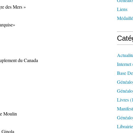
Généalog
gre des Mers »
Liens
Médaill
arquise»
Caté
Actualit
euplement du Canada
Internet
Base De
Généalo
Généalo
Livres
(
Manifest
te Moulin
Généalo
Librairi
d Ginola