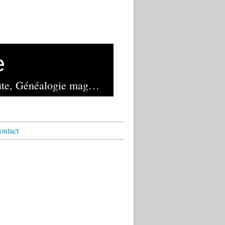
e
Lancé en novembre 1982 et exploité depuis 2023 par la librairie de la Voûte, Généalogie magazine reste le seul mensuel français de généalogie
ontact