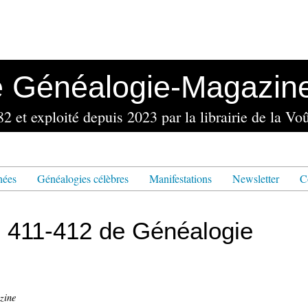
e Généalogie-Magazin
nées
Généalogies célèbres
Manifestations
Newsletter
C
° 411-412 de Généalogie
zine