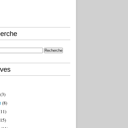
erche
ives
(3)
t
(8)
11)
15)