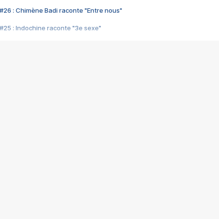
#26 : Chimène Badi raconte "Entre nous"
#25 : Indochine raconte "3e sexe"
#24 : Zaho raconte "C'est chelou"
#23 : Patrick Bruel raconte "Au café des délices"
#22 : Kyo raconte "Le chemin"
#21 : Nolwenn Leroy raconte "Cassé"
#20 : Patrick Hernandez raconte "Born to be alive"
#19 : Lorie raconte "Près de moi"
#18 : Michael Jones raconte "A nos actes manqués" (avec Jean-Jacque
#17 : Khaled raconte "Aïcha"
#16 : Corneille raconte "Parce qu'on vient de loin"
#15 : Indochine raconte "L'aventurier"