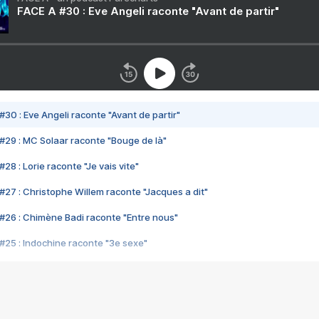
FACE A #30 : Eve Angeli raconte "Avant de partir"
#30 : Eve Angeli raconte "Avant de partir"
#29 : MC Solaar raconte "Bouge de là"
28 : Lorie raconte "Je vais vite"
#27 : Christophe Willem raconte "Jacques a dit"
#26 : Chimène Badi raconte "Entre nous"
#25 : Indochine raconte "3e sexe"
#24 : Zaho raconte "C'est chelou"
#23 : Patrick Bruel raconte "Au café des délices"