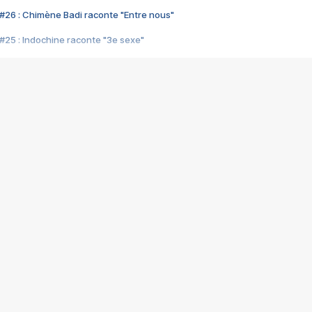
#26 : Chimène Badi raconte "Entre nous"
#25 : Indochine raconte "3e sexe"
#24 : Zaho raconte "C'est chelou"
#23 : Patrick Bruel raconte "Au café des délices"
#22 : Kyo raconte "Le chemin"
#21 : Nolwenn Leroy raconte "Cassé"
#20 : Patrick Hernandez raconte "Born to be alive"
#19 : Lorie raconte "Près de moi"
#18 : Michael Jones raconte "A nos actes manqués" (avec Jean-Jacque
#17 : Khaled raconte "Aïcha"
#16 : Corneille raconte "Parce qu'on vient de loin"
#15 : Indochine raconte "L'aventurier"