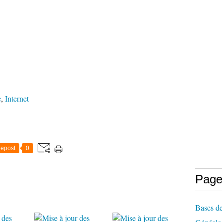
e
,
Internet
epost
0
Page
Bases de