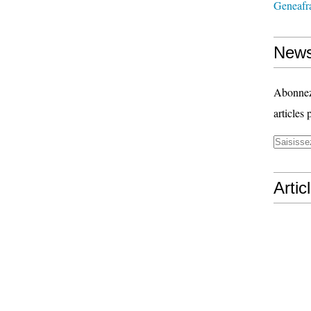
Geneafr
News
Abonnez-
articles 
Artic