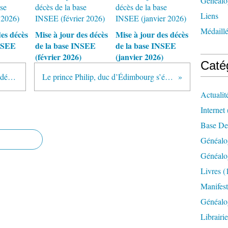
Généalog
Liens
Médaill
des décès
Mise à jour des décès
Mise à jour des décès
INSEE
de la base INSEE
de la base INSEE
(février 2026)
(janvier 2026)
Caté
Mise à jour de la base Fichier des décès aux USA
Le prince Philip, duc d’Édimbourg s’éteint à 99 ans
Actualit
Internet
Base De
Généalo
Généalo
Livres
(
Manifest
Généalo
Librairi