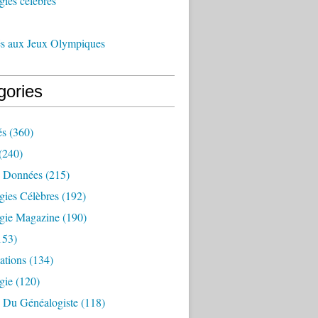
ies célèbres
és aux Jeux Olympiques
gories
és
(360)
(240)
 Données
(215)
gies Célèbres
(192)
gie Magazine
(190)
153)
ations
(134)
gie
(120)
e Du Généalogiste
(118)