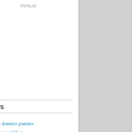
Publicité
s
 données gratuites