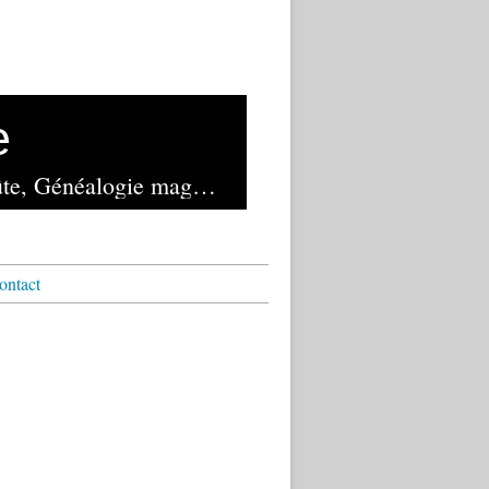
e
Lancé en novembre 1982 et exploité depuis 2023 par la librairie de la Voûte, Généalogie magazine reste le seul mensuel français de généalogie
ontact