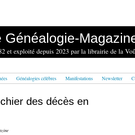
e Généalogie-Magazin
nées
Généalogies célèbres
Manifestations
Newsletter
C
fichier des décès en
azine