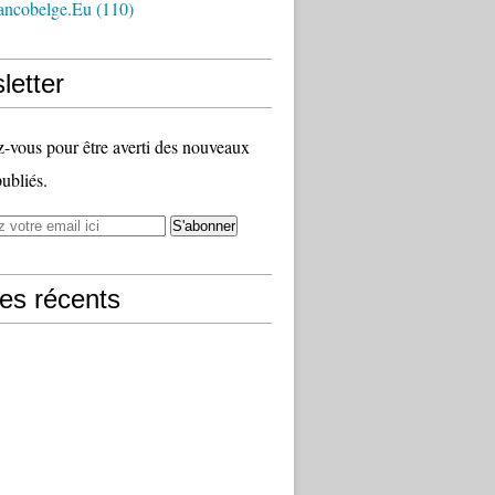
ancobelge.eu
(110)
letter
vous pour être averti des nouveaux
publiés.
les récents