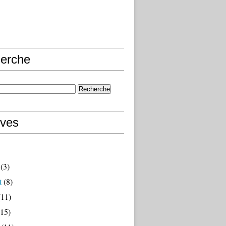
erche
ives
(3)
t
(8)
11)
15)