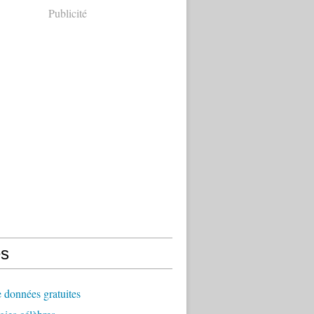
Publicité
s
 données gratuites