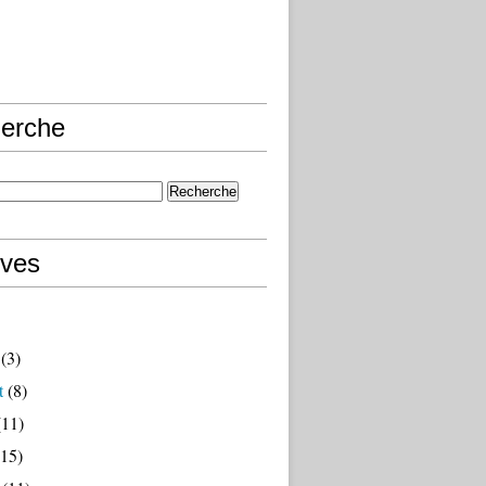
erche
ives
(3)
t
(8)
11)
15)