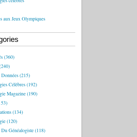
ies célèbres
és aux Jeux Olympiques
gories
és
(360)
(240)
 Données
(215)
gies Célèbres
(192)
gie Magazine
(190)
153)
ations
(134)
gie
(120)
e Du Généalogiste
(118)