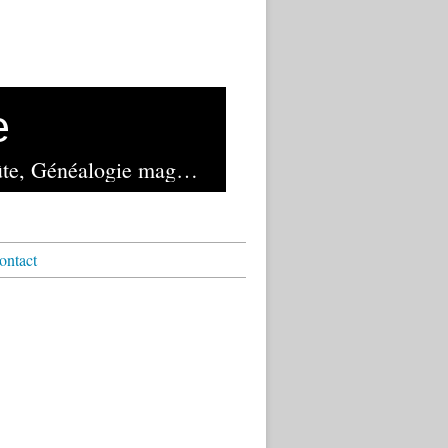
e
Lancé en novembre 1982 et exploité depuis 2023 par la librairie de la Voûte, Généalogie magazine reste le seul mensuel français de généalogie
ontact