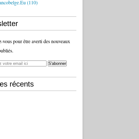
ancobelge.eu
(110)
letter
vous pour être averti des nouveaux
publiés.
les récents