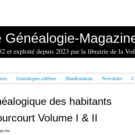
e Généalogie-Magazin
nées
Généalogies célèbres
Manifestations
Newsletter
C
néalogique des habitants
ourcourt Volume I & II
gazine