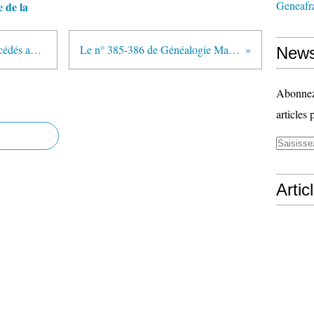
Geneafr
 de la
Base de données des militaires décédés au cours de la guerre de Crimée
Le n° 385-386 de Généalogie Magazine bientôt disponible
News
Abonnez-
articles 
Artic