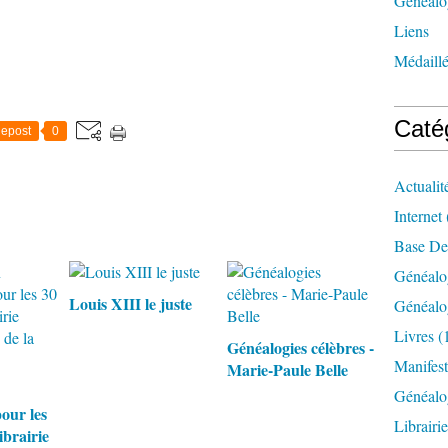
Généalog
Liens
Médaill
Caté
epost
0
Actualit
Internet
Base De
Généalo
Louis XIII le juste
Généalo
Livres
(
Généalogies célèbres -
Manifest
Marie-Paule Belle
Généalo
our les
Librairi
ibrairie